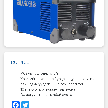
CUT40CT
MOSFET удирдлагатай
Хөргөлтийн 4 хэсгээс бүрдсэн дулаан хамгийн
сайн дамжуулдаг шинэ технологитой
10 мм хүртэлх зузаан төмөр зүснэ
Гадаргууг цэвэр нямбай зүснэ
Facebook
Twitter