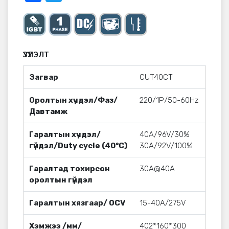
ҮЗҮҮЛЭЛТ
Загвар
CUT40CT
Оролтын хүчдэл/Фаз/
220/1Р/50-60Hz
Давтамж
Гаралтын хүчдэл/
40A/96V/30%
гүйдэл/Duty cycle (40°C)
30A/92V/100%
Гаралтад тохирсон
30A@40A
оролтын гүйдэл
Гаралтын хязгаар/ OCV
15-40A/275V
Хэмжээ /мм/
402*160*300