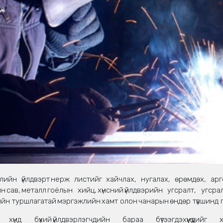
ийн үйлдвэрт нерж листийг хайчлах, нугалах, өрөмдөх, арг
ин сав, металл гоёлын хийц, хүнсний үйлдвэрийн угсралт, угс
ийн туршлагатай мэргэжлийн хамт олон чанарын өндөр түвшинд г
үнд бүхий үйлдвэрлэгчдийн бараа бүтээгдэхүүнүүдийг хэ