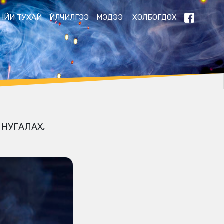
НЙИ ТУХАЙ
ҮЙЛЧИЛГЭЭ
МЭДЭЭ
ХОЛБОГДОХ
 НУГАЛАХ,