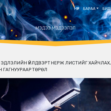
НҮҮР
БАРАА
БИД
МЭДЭЭ МЭДЭЭЛЭЛ
ЭДЛЭЛИЙН ҮЙЛДВЭРТ НЕРЖ ЛИСТИЙГ ХАЙЧЛАХ,
Н ГАГНУУРААР ТӨРӨЛ