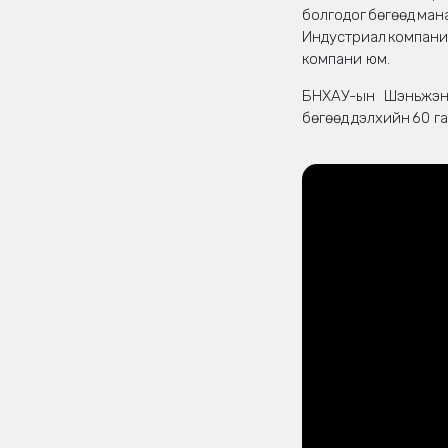
болгодог бөгөөд
Индустриал компани
компани юм.
БНХАУ-ын Шэньжэн 
бөгөөд дэлхийн 60 г