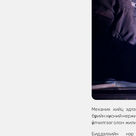
Механик хийц эдлэл
бүрийн хүнсний нерж
үйлчилгээг олон жил
Бид дэлхийн нэр х