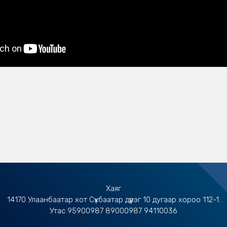
ok
ter
Хаяг
14170 Улаанбаатар хот Сүхбаатар дүүрэг 10 дугаар хороо 112-1.
Утас 95900987 89000987 94110036