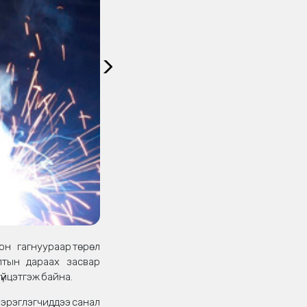
он гагнуураар төрөл
ралтын дараах засвар
үйцэтгэж байна.
рэглэгчиддээ санал