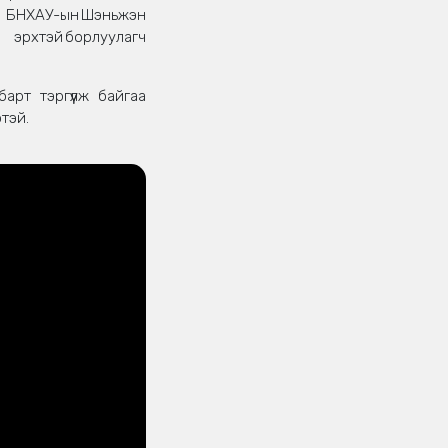
БНХАУ-ын Шэньжэн
ы эрхтэй борлуулагч
рт тэргүүлж байгаа
тэй.