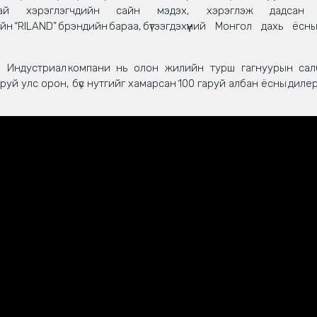
 манай хэрэглэгчдийн сайн мэдэх, хэрэглэж дадсан 
йн “RILAND” брэндийн бараа, бүтээгдэхүүний Монгол дахь ёсн
Индустриал компани нь олон жилийн турш гагнуурын салба
аруй улс орон, бүс нутгийг хамарсан 100 гаруй албан ёсны дилер