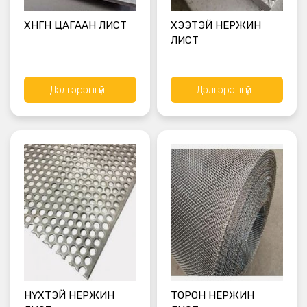
ХӨНГӨН ЦАГААН ЛИСТ
ХЭЭТЭЙ НЕРЖИН
ЛИСТ
Дэлгэрэнгүй...
Дэлгэрэнгүй...
НҮХТЭЙ НЕРЖИН
ТОРОН НЕРЖИН