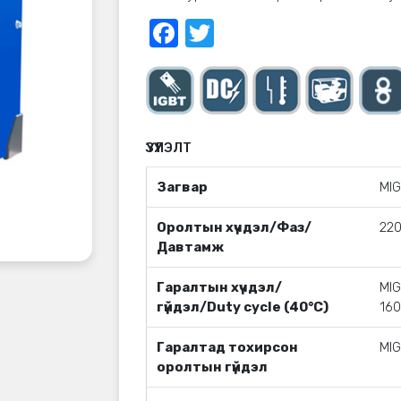
Facebook
Twitter
ҮЗҮҮЛЭЛТ
Загвар
MI
Оролтын хүчдэл/Фаз/
22
Давтамж
Гаралтын хүчдэл/
MI
гүйдэл/Duty cycle (40°C)
16
Гаралтад тохирсон
MI
оролтын гүйдэл