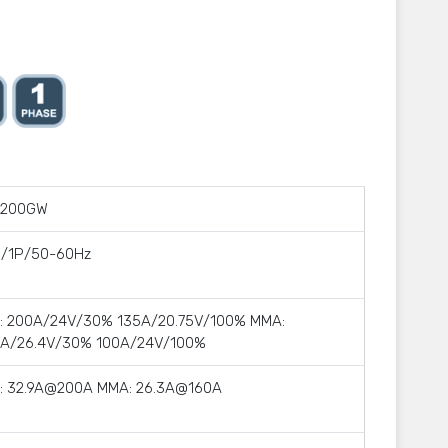
G200GW
0/1Р/50-60Hz
G: 200A/24V/30% 135A/20.75V/100% MMA:
0A/26.4V/30% 100A/24V/100%
G: 32.9A@200A MMA: 26.3A@160A