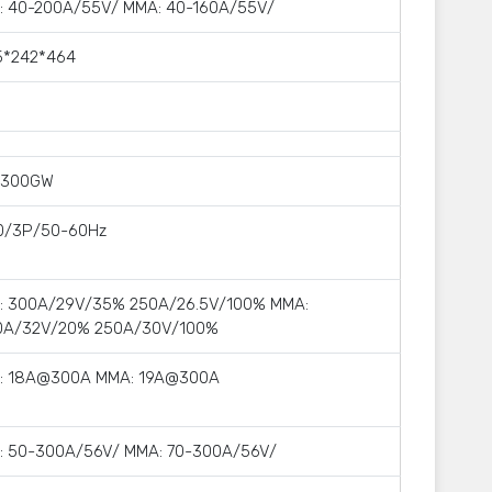
: 40-200A/55V/ MMA: 40-160A/55V/
5*242*464
G300GW
0/3Р/50-60Hz
G: 300A/29V/35% 250A/26.5V/100% MMA:
0A/32V/20% 250A/30V/100%
G: 18A@300A MMA: 19A@300A
G: 50-300A/56V/ MMA: 70-300A/56V/