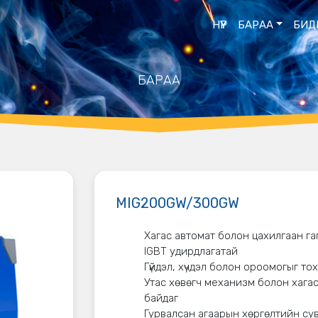
НҮҮР
БАРАА
БИД
БАРАА
MIG200GW/300GW
Хагас автомат болон цахилгаан г
IGBT удирдлагатай
Гүйдэл, хүчдэл болон ороомогыг то
Утас хөвөгч механизм болон хага
байдаг
Гурвалсан агаарын хөргөлтийн су