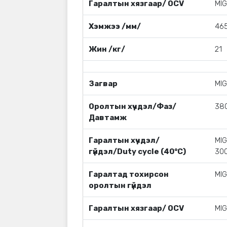
Гаралтын хязгаар/ OCV
MIG
Хэмжээ /мм/
46
Жин /кг/
21
Загвар
MI
Оролтын хүчдэл/Фаз/
38
Давтамж
Гаралтын хүчдэл/
MI
гүйдэл/Duty cycle (40°C)
30
Гаралтад тохирсон
MI
оролтын гүйдэл
Гаралтын хязгаар/ OCV
MI