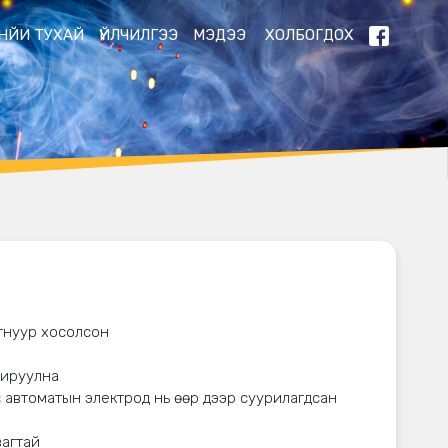
НЙИ ТУХАЙ
ҮЙЛЧИЛГЭЭ
МЭДЭЭ
ХОЛБОГДОХ
агнуур хосолсон
хируулна
с автоматын электрод нь өөр дээр суурилагдсан
вагтай