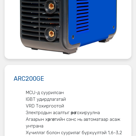
ARC200GE
MCU-д суурилсан
IGBT удирдлагатай
VRD Тохиргоотой
Электродын асалтыг өөрөө тохируулна
Агаарын хөргөлтийн сэнс нь автоматаар асаж
унтрана
Хүчиллэг болон суурилаг бүрхүүлтэй 1,6-3,2