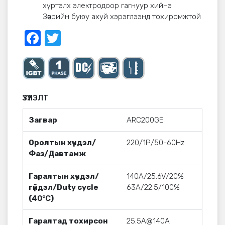
хүртэлх электродоор гагнуур хийнэ
Зөөврийн буюу ахуй хэрэглээнд тохиромжтой
Facebook
Twitter
ҮЗҮҮЛЭЛТ
Загвар
ARC200GE
Оролтын хүчдэл/
220/1Р/50-60Hz
Фаз/Давтамж
Гаралтын хүчдэл/
140A/25.6V/20%
гүйдэл/Duty cycle
63A/22.5/100%
(40°C)
Гаралтад тохирсон
25.5A@140A