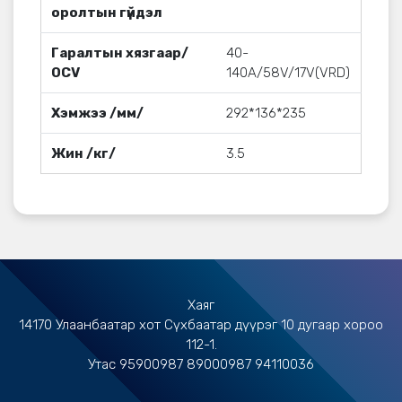
оролтын гүйдэл
Гаралтын хязгаар/
40-
OCV
140A/58V/17V(VRD)
Хэмжээ /мм/
292*136*235
Жин /кг/
3.5
Хаяг
14170 Улаанбаатар хот Сүхбаатар дүүрэг 10 дугаар хороо
112-1.
Утас 95900987 89000987 94110036