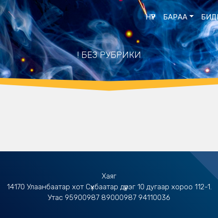
НҮҮР
БАРАА
БИД
! БЕЗ РУБРИКИ
Хаяг
14170 Улаанбаатар хот Сүхбаатар дүүрэг 10 дугаар хороо 112-1.
Утас 95900987 89000987 94110036