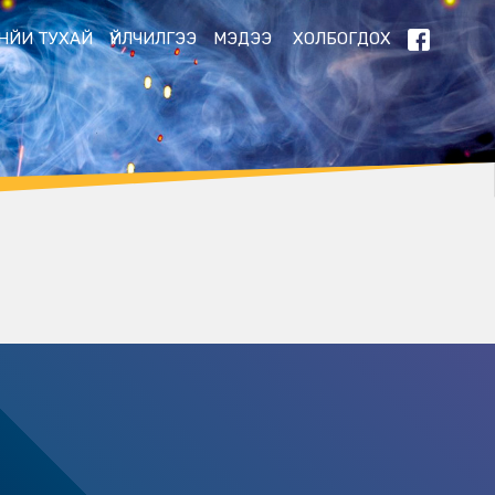
НЙИ ТУХАЙ
ҮЙЛЧИЛГЭЭ
МЭДЭЭ
ХОЛБОГДОХ