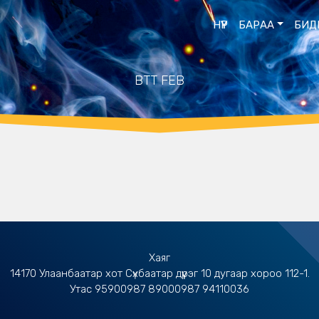
НҮҮР
БАРАА
БИД
BTT FEB
Хаяг
14170 Улаанбаатар хот Сүхбаатар дүүрэг 10 дугаар хороо 112-1.
Утас 95900987 89000987 94110036