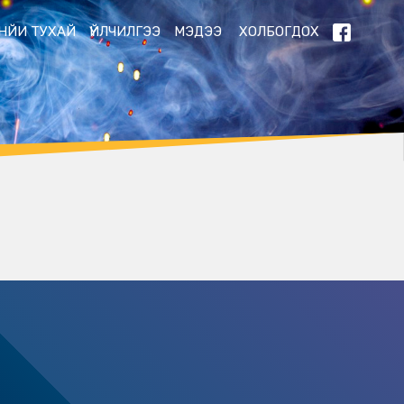
НЙИ ТУХАЙ
ҮЙЛЧИЛГЭЭ
МЭДЭЭ
ХОЛБОГДОХ